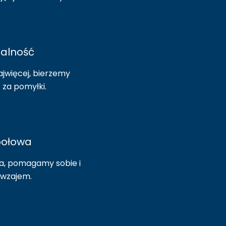
alność
jwięcej, bierzemy
 za pomyłki.
połowa
a, pomagamy sobie i
awzajem.