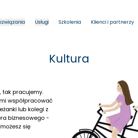
ozwiązania
Usługi
Szkolenia
Klienci i partnerzy
Kultura
, tak pracujemy.
nami współpracować
leżanki lub kolegi z
era biznesowego -
 możesz się