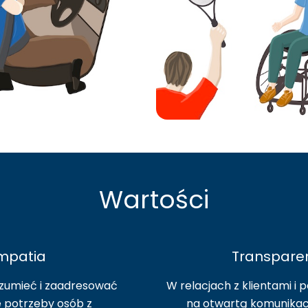
Wartości
mpatia
Transpare
umieć i zaadresować
W relacjach z klientami i
 potrzeby osób z
na otwartą komunikacj