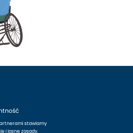
ntność
 partnerami stawiamy
ę i jasne zasady.