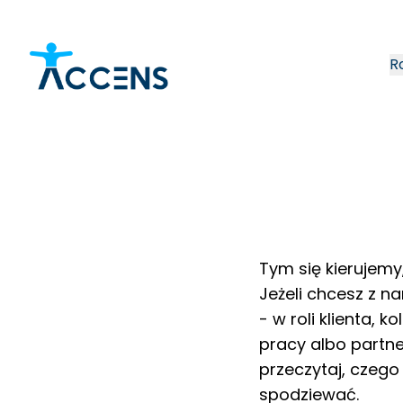
R
Kultura | Accens
Tym się kierujemy
Jeżeli chcesz z 
- w roli klienta, ko
pracy albo partn
przeczytaj, czego
spodziewać.