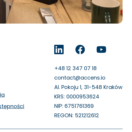
Accens na LinkedIn
Facebook
YouTube
+48 12 347 07 18
contact@accens.io
Al. Pokoju 1, 31-548 Kraków
ia
KRS: 0000953624
NIP: 6751761369
stępności
REGON: 521212612