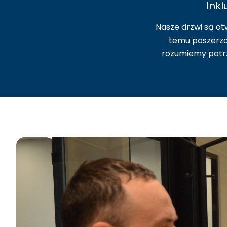
Ink
Nasze drzwi są ot
temu poszerzam
rozumiemy potrz