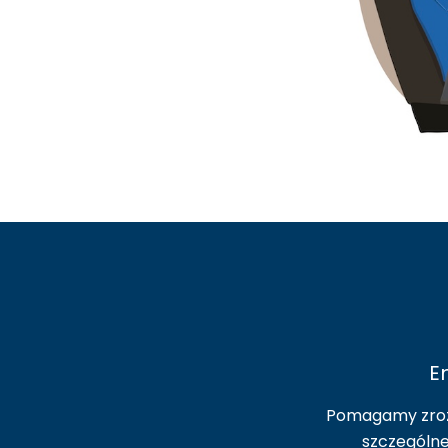
E
Pomagamy zroz
szczególne