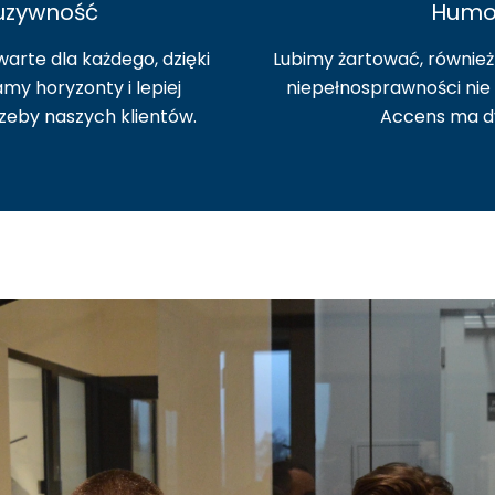
luzywność
Humo
warte dla każdego, dzięki
Lubimy żartować, również
y horyzonty i lepiej
niepełnosprawności nie
eby naszych klientów.
Accens ma d