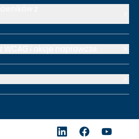
kowników z
 z WCAG i akcje naprawcze
Accens na LinkedIn
Facebook
YouTube