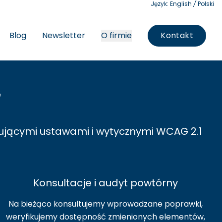
Język:
English
/
Polski
Blog
Newsletter
O firmie
Kontakt
G
ującymi ustawami i wytycznymi WCAG 2.1
Konsultacje i audyt powtórny
Na bieżąco konsultujemy wprowadzane poprawki,
weryfikujemy dostępność zmienionych elementów,