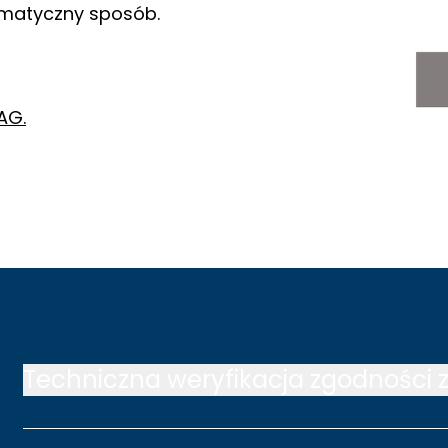
matyczny sposób.
AG.
Techniczna weryfikacja zgodnośc