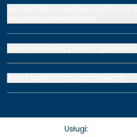
Testowanie dostępności przez użyt
niepełnosprawnościami
Jasno określony poziom zgodności
Audyt powtórny po poprawkach
Usługi: